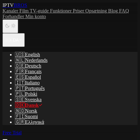
IPTV
BROS
Kanaler
Film
TV-guide
Funktioner
Priser
Opsætning
Blog
FAQ
Forhandler
Min konto
🇩🇰
DA
🇺🇸
English
🇳🇱
Nederlands
🇩🇪
Deutsch
🇫🇷
Français
🇪🇸
Español
🇮🇹
Italiano
🇵🇹
Português
🇵🇱
Polski
🇸🇪
Svenska
🇩🇰
Dansk
🇳🇴
Norsk
🇫🇮
Suomi
🇬🇷
Ελληνικά
Free Trial