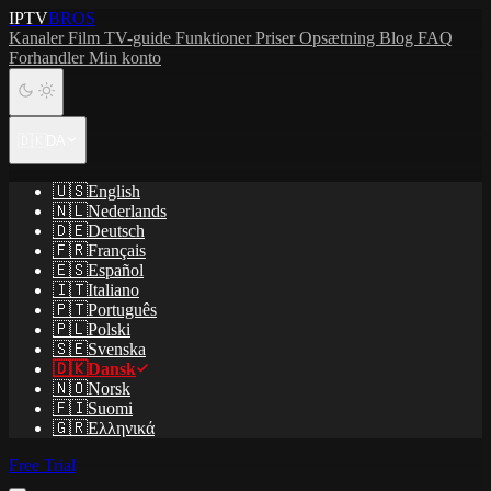
IPTV
BROS
Kanaler
Film
TV-guide
Funktioner
Priser
Opsætning
Blog
FAQ
Forhandler
Min konto
🇩🇰
DA
🇺🇸
English
🇳🇱
Nederlands
🇩🇪
Deutsch
🇫🇷
Français
🇪🇸
Español
🇮🇹
Italiano
🇵🇹
Português
🇵🇱
Polski
🇸🇪
Svenska
🇩🇰
Dansk
🇳🇴
Norsk
🇫🇮
Suomi
🇬🇷
Ελληνικά
Free Trial