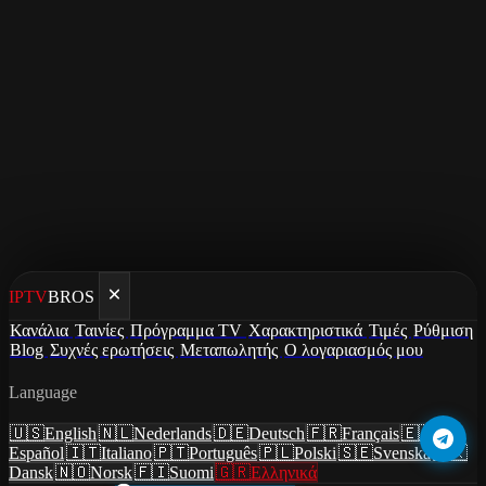
IPTV
BROS
PREMIUM IPTV ΕΛΛΑΔΑ
Κανάλια
Ταινίες
Πρόγραμμα TV
Χαρακτηριστικά
Τιμές
Ρύθμιση
Blog
Συχνές ερωτήσεις
Μεταπωλητής
Ο λογαριασμός μου
Το καλύτερο IPTV στην
Language
Ελλάδα
🇺🇸
English
🇳🇱
Nederlands
🇩🇪
Deutsch
🇫🇷
Français
🇪🇸
Español
🇮🇹
Italiano
🇵🇹
Português
🇵🇱
Polski
🇸🇪
Svenska
🇩🇰
Αντικαταστήστε Cosmote TV, Nova και Wind Vision. Super
Dansk
🇳🇴
Norsk
🇫🇮
Suomi
🇬🇷
Ελληνικά