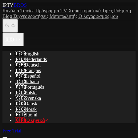
IPTV
BROS
Κανάλια
Ταινίες
Πρόγραμμα TV
Χαρακτηριστικά
Τιμές
Ρύθμιση
Blog
Συχνές ερωτήσεις
Μεταπωλητής
Ο λογαριασμός μου
🇬🇷
EL
🇺🇸
English
🇳🇱
Nederlands
🇩🇪
Deutsch
🇫🇷
Français
🇪🇸
Español
🇮🇹
Italiano
🇵🇹
Português
🇵🇱
Polski
🇸🇪
Svenska
🇩🇰
Dansk
🇳🇴
Norsk
🇫🇮
Suomi
🇬🇷
Ελληνικά
Free Trial