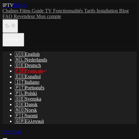
IPTV
BROS
Chaînes
Films
Guide TV
Fonctionnalités
Tarifs
Installation
Blog
FAQ
Revendeur
Mon compte
🇫🇷
FR
🇺🇸
English
🇳🇱
Nederlands
🇩🇪
Deutsch
🇫🇷
Français
🇪🇸
Español
🇮🇹
Italiano
🇵🇹
Português
🇵🇱
Polski
🇸🇪
Svenska
🇩🇰
Dansk
🇳🇴
Norsk
🇫🇮
Suomi
🇬🇷
Ελληνικά
Free Trial