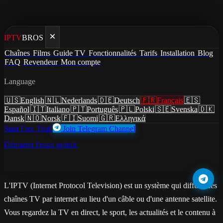
IPTV
BROS
Définition
Chaînes
Films
Guide TV
Fonctionnalités
Tarifs
Installation
Blog
FAQ
Revendeur
Mon compte
Qu'est-ce que l'IPTV ?
Language
IPTV signifie Internet Protocol Television - une façon de regarder
🇺🇸
English
🇳🇱
Nederlands
🇩🇪
Deutsch
🇫🇷
Français
🇪🇸
Español
🇮🇹
Italiano
🇵🇹
Português
🇵🇱
Polski
🇸🇪
Svenska
🇩🇰
des chaînes TV en direct et du contenu à la demande via votre
Dansk
🇳🇴
Norsk
🇫🇮
Suomi
🇬🇷
Ελληνικά
connexion haut débit, au lieu du câble ou du satellite.
Start Free Trial
Join Telegram Channel
Démarrer l'essai gratuit
Voir toutes les offres →
country.shortAnswer
L'IPTV (Internet Protocol Television) est un système qui diffuse des
chaînes TV par internet au lieu d'un câble ou d'une antenne satellite.
Vous regardez la TV en direct, le sport, les actualités et le contenu à