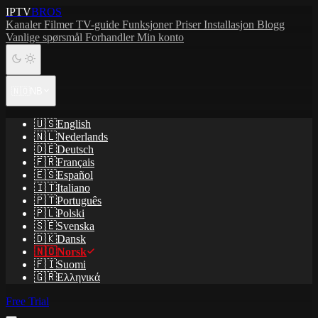
IPTV
BROS
Kanaler
Filmer
TV-guide
Funksjoner
Priser
Installasjon
Blogg
Vanlige spørsmål
Forhandler
Min konto
🇳🇴
NB
🇺🇸
English
🇳🇱
Nederlands
🇩🇪
Deutsch
🇫🇷
Français
🇪🇸
Español
🇮🇹
Italiano
🇵🇹
Português
🇵🇱
Polski
🇸🇪
Svenska
🇩🇰
Dansk
🇳🇴
Norsk
🇫🇮
Suomi
🇬🇷
Ελληνικά
Free Trial