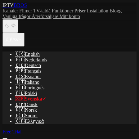
IPTV
BROS
Kanaler
Filmer
TV-tablå
Funktioner
Priser
Installation
Blogg
Vanliga frågor
Återförsäljare
Mitt konto
🇸🇪
SV
🇺🇸
English
🇳🇱
Nederlands
🇩🇪
Deutsch
🇫🇷
Français
🇪🇸
Español
🇮🇹
Italiano
🇵🇹
Português
🇵🇱
Polski
🇸🇪
Svenska
🇩🇰
Dansk
🇳🇴
Norsk
🇫🇮
Suomi
🇬🇷
Ελληνικά
Free Trial